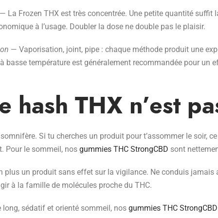
— La Frozen THX est très concentrée. Une petite quantité suffit l
conomique à l’usage. Doubler la dose ne double pas le plaisir.
ion
— Vaporisation, joint, pipe : chaque méthode produit une ex
n à basse température est généralement recommandée pour un ef
e hash THX n’est pa
somnifère. Si tu cherches un produit pour t’assommer le soir, ce
nt. Pour le sommeil, nos
gummies THC StrongCBD
sont nettemen
n plus un produit sans effet sur la vigilance. Ne conduis jama
agir à la famille de molécules proche du THC.
 long, sédatif et orienté sommeil, nos
gummies THC StrongCBD