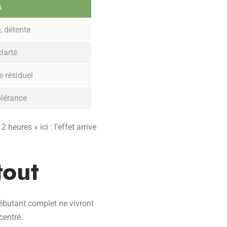
s
, détente
clarté
e résiduel
olérance
eures » ici : l’effet arrive
tout
butant complet ne vivront
entré.