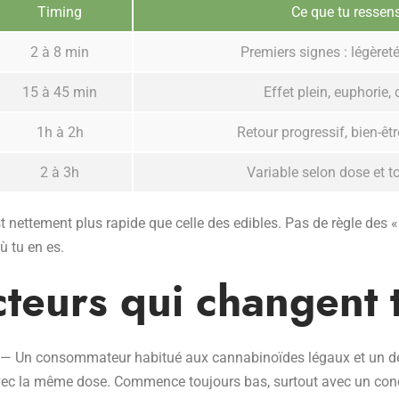
Timing
Ce que tu ressen
2 à 8 min
Premiers signes : légèreté
15 à 45 min
Effet plein, euphorie, 
1h à 2h
Retour progressif, bien-êtr
2 à 3h
Variable selon dose et t
ettement plus rapide que celle des edibles. Pas de règle des « 2 h
ù tu en es.
cteurs qui changent 
— Un consommateur habitué aux cannabinoïdes légaux et un dé
ec la même dose. Commence toujours bas, surtout avec un conc