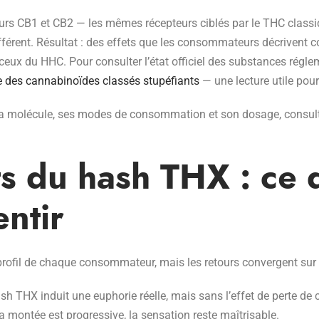
eurs CB1 et CB2 — les mêmes récepteurs ciblés par le THC classi
ifférent. Résultat : des effets que les consommateurs décrivent 
 ceux du HHC. Pour consulter l’état officiel des substances régl
te des cannabinoïdes classés stupéfiants
— une lecture utile pour
la molécule, ses modes de consommation et son dosage, consul
ts du hash THX : ce 
entir
 profil de chaque consommateur, mais les retours convergent sur
h THX induit une euphorie réelle, mais sans l’effet de perte de 
a montée est progressive, la sensation reste maîtrisable.