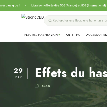
•
•
Livraison offerte dès 50€ (France) et 80€ (International)
Prix n
FLEURS / HASHS/ VAPE
ANTI-THC
ACCESSOIRE
▾
Effets du ha
29
MAR
BLOG