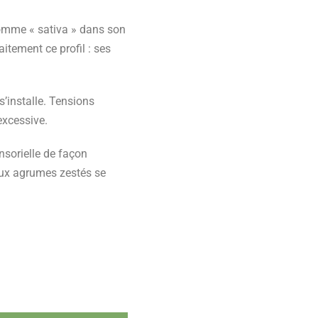
comme « sativa » dans son
aitement ce profil : ses
s’installe. Tensions
excessive.
nsorielle de façon
aux agrumes zestés se