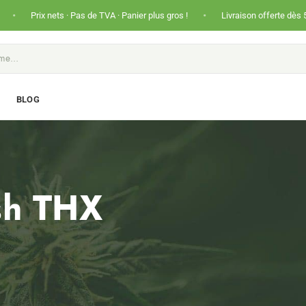
•
ets · Pas de TVA · Panier plus gros !
Livraison offerte dès 50€ (France) et
S
BLOG
sh THX