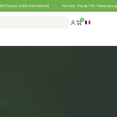
•
•
 80€ (International)
Prix nets · Pas de TVA · Panier plus gros !
Li
0