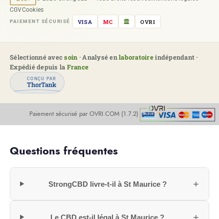
CGV
Cookies
VISA
MC
OVRI
PAIEMENT SÉCURISÉ
Sélectionné avec
soin
· Analysé en
laboratoire
indépendant ·
Expédié depuis la
France
CONÇU PAR
ThorTank
Paiement sécurisé par OVRI.COM (1.7.2)
Questions fréquentes
+
StrongCBD livre-t-il à St Maurice ?
+
Le CBD est-il légal à St Maurice ?