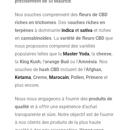
précisément de St Maurice
.
Nos souches comprennent des
fleurs
de CBD
riches en
trichomes
. Des s
ouches
riches en
terpènes
à dominante
indica
et
sativa
et riches
en
cannabinoïdes
. La
variété de fleurs CBD
que
nous proposons comprend des variétés
populaires telles que la
Master Yoda
, la
cheese
,
la
King
Kush
, l’
orange Bud
ou l’
Amnésia
. Nos
souches de
hash CBD
incluent de l’
Afghan
,
Ketama
,
Creme
,
Marocain
,
Pollen
,
Primero
et
plus encore.
Nous nous engageons à fournir des
produits de
qualité
et à offrir une expérience d’achat
transparente et sûre. Notre objectif est de fournir
à nos clients des produits de la plus haute