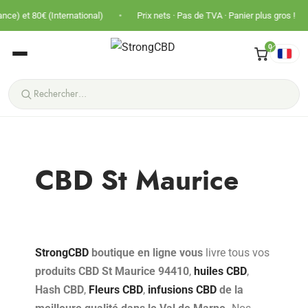
•
•
(International)
Prix nets · Pas de TVA · Panier plus gros !
Livrais
0
CBD St Maurice
StrongCBD
boutique en ligne vous
livre tous vos
produits CBD St Maurice 94410
,
huiles CBD
,
Hash CBD
,
Fleurs CBD
,
infusions CBD
de la