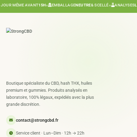
OUR MÊME AVANT
15H
●
EMBALLAGE
NEUTRE
& SCELLÉ
●
ANALYSES
LABO
Boutique spécialiste du CBD, hash THX, huiles
premium et gummies. Produits analysés en
laboratoire, 100% légaux, expédiés avec la plus
grande discrétion.
contact@strongcbd.fr
Service client · Lun–Dim · 12h → 22h