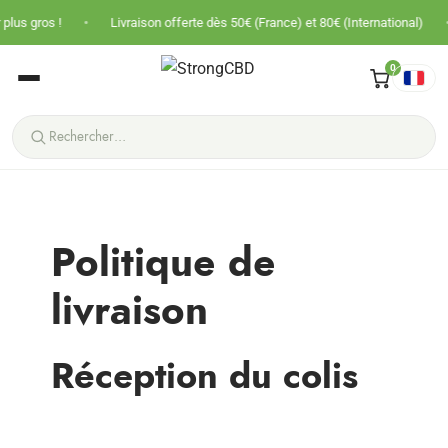
•
•
os !
Livraison offerte dès 50€ (France) et 80€ (International)
Pri
0
Politique de
livraison
Réception du colis