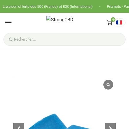
•
ferte dès 50€ (France) et 80€ (International)
Prix nets · Pas de TVA · Pan
0