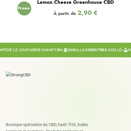
Lemon Cheese Greenhouse CBD
Promo
2,90
€
À partir de
!
DIÉ LE JOUR MÊME AVANT
15H
●
EMBALLAGE
NEUTRE
& SCELLÉ
●
ANAL
Boutique spécialiste du CBD, hash THX, huiles