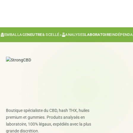
MBALLAGE
NEUTRE
& SCELLÉ
●
ANALYSES
LABORATOIRE
INDÉPENDANT
●
Boutique spécialiste du CBD, hash THX, huiles
premium et gummies. Produits analysés en
laboratoire, 100% légaux, expédiés avec la plus
grande discrétion.