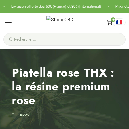
•
n offerte dès 50€ (France) et 80€ (International)
Prix nets · Pas de TVA · 
0
Piatella rose THX :
la résine premium
rose
BLOG