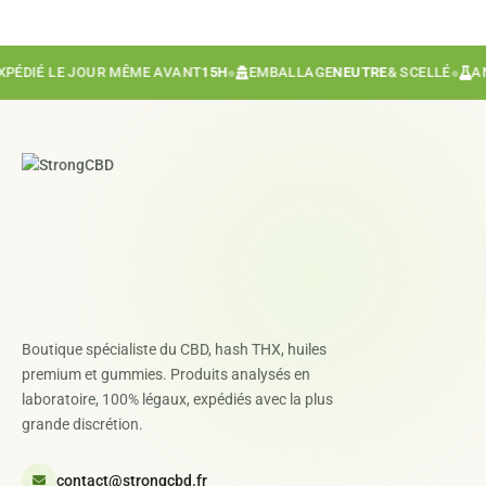
IÉ LE JOUR MÊME AVANT
15H
●
EMBALLAGE
NEUTRE
& SCELLÉ
●
ANALY
Boutique spécialiste du CBD, hash THX, huiles
premium et gummies. Produits analysés en
laboratoire, 100% légaux, expédiés avec la plus
grande discrétion.
contact@strongcbd.fr