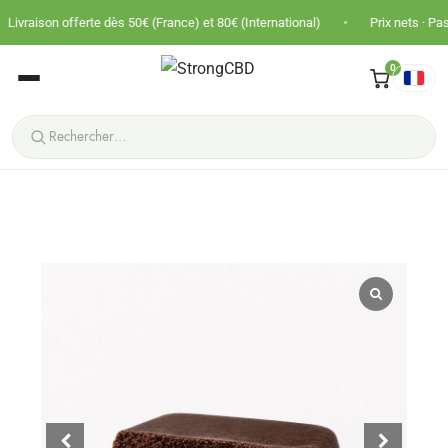
•
erte dès 50€ (France) et 80€ (International)
Prix nets · Pas de TVA · Pani
0