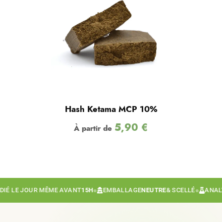
Hash Ketama MCP 10%
5,90
€
À partir de
É LE JOUR MÊME AVANT
15H
●
EMBALLAGE
NEUTRE
& SCELLÉ
●
ANALYS