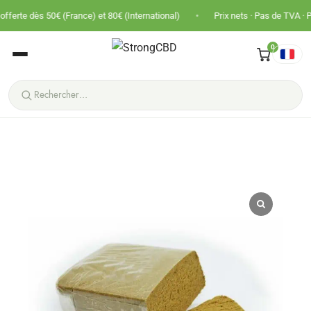
•
s 50€ (France) et 80€ (International)
Prix nets · Pas de TVA · Panier plus
0