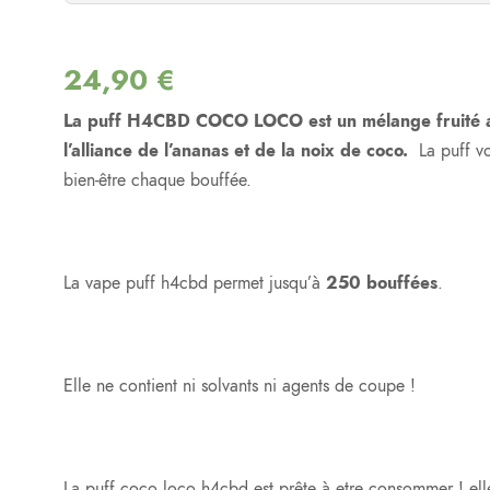
24,90
€
La puff H4CBD COCO LOCO est un mélange fruité a
l’alliance de l’ananas et de la noix de coco.
La puff vo
bien-être chaque bouffée.
La vape puff h4cbd permet jusqu’à
250 bouffées
.
Elle ne contient ni solvants ni agents de coupe !
La puff coco loco h4cbd est prête à etre consommer ! el