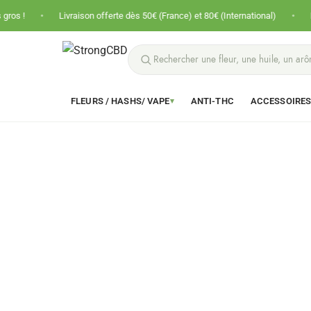
•
Livraison offerte dès 50€ (France) et 80€ (International)
Prix nets · Pa
FLEURS / HASHS/ VAPE
ANTI-THC
ACCESSOIRE
▾