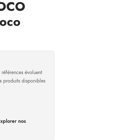
LOCO
oco
s références évoluent
os produits disponibles
xplorer nos