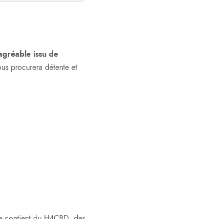
gréable issu de
us procurera détente et
le contient du H4CBD, des