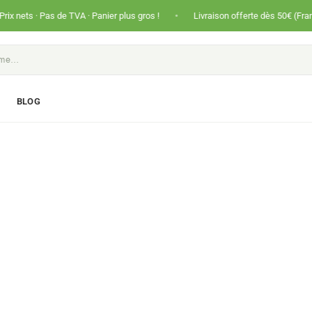
•
s de TVA · Panier plus gros !
Livraison offerte dès 50€ (France) et 80€ (In
S
BLOG