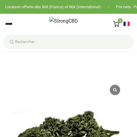
•
offerte dès 50€ (France) et 80€ (International)
Prix nets · Pas de TVA · Pa
0