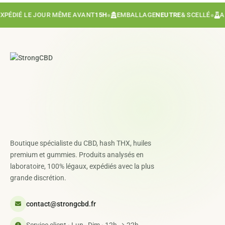
DIÉ LE JOUR MÊME AVANT
15H
●
EMBALLAGE
NEUTRE
& SCELLÉ
●
ANAL
Boutique spécialiste du CBD, hash THX, huiles
premium et gummies. Produits analysés en
laboratoire, 100% légaux, expédiés avec la plus
grande discrétion.
contact@strongcbd.fr