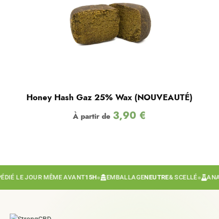
Honey Hash Gaz 25% Wax (NOUVEAUTÉ)
3,90
€
À partir de
É LE JOUR MÊME AVANT
15H
●
EMBALLAGE
NEUTRE
& SCELLÉ
●
ANALYS