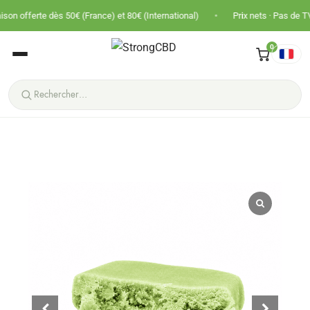
•
dès 50€ (France) et 80€ (International)
Prix nets · Pas de TVA · Panier plu
0