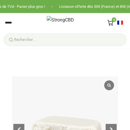
•
er plus gros !
Livraison offerte dès 50€ (France) et 80€ (International)
0