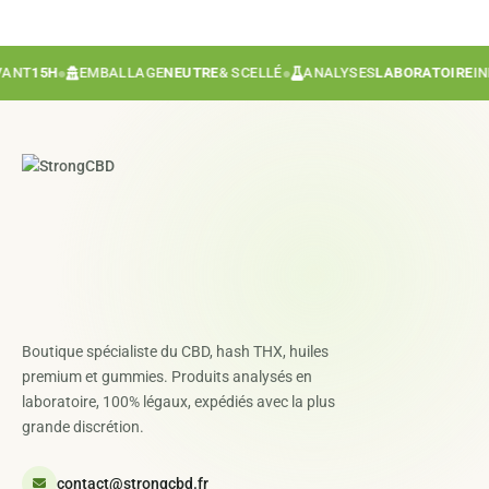
T
15H
●
EMBALLAGE
NEUTRE
& SCELLÉ
●
ANALYSES
LABORATOIRE
INDÉP
Boutique spécialiste du CBD, hash THX, huiles
premium et gummies. Produits analysés en
laboratoire, 100% légaux, expédiés avec la plus
grande discrétion.
contact@strongcbd.fr