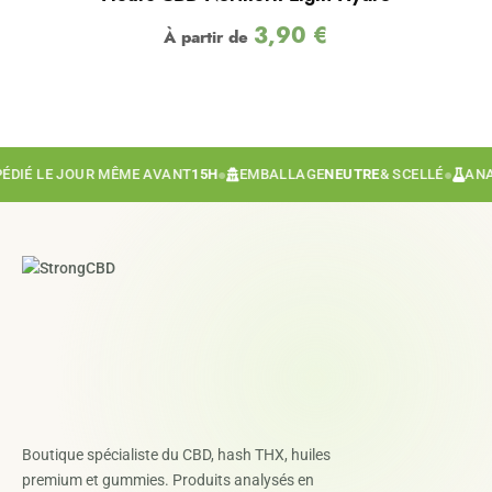
3,90
€
À partir de
É LE JOUR MÊME AVANT
15H
●
EMBALLAGE
NEUTRE
& SCELLÉ
●
ANALYS
Boutique spécialiste du CBD, hash THX, huiles
premium et gummies. Produits analysés en