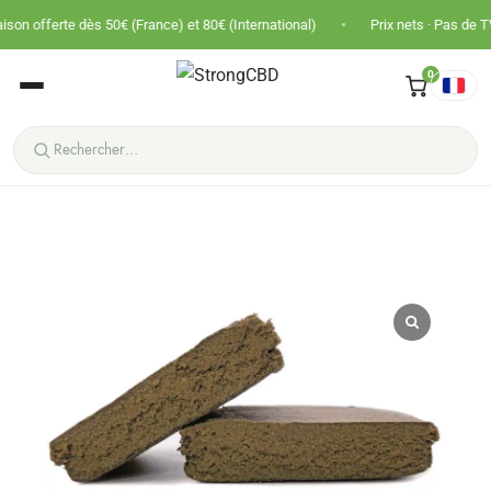
•
 dès 50€ (France) et 80€ (International)
Prix nets · Pas de TVA · Panier pl
0