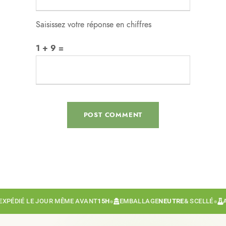
Saisissez votre réponse en chiffres
1 + 9 =
DIÉ LE JOUR MÊME AVANT
15H
●
EMBALLAGE
NEUTRE
& SCELLÉ
●
ANAL