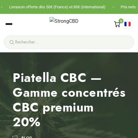
•
 offerte dès 50€ (France) et 80€ (International)
Prix nets · Pas de TVA · P
0
Piatella CBC —
Gamme concentrés
CBC premium
20%
BLOG