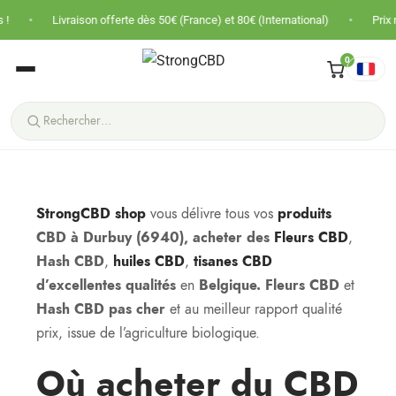
•
on offerte dès 50€ (France) et 80€ (International)
Prix nets · Pas de TVA 
0
StrongCBD shop
vous délivre tous vos
produits
CBD à Durbuy (6940), acheter des
Fleurs CBD
,
Hash CBD
,
huiles CBD
,
tisanes CBD
d’excellentes qualités
en
Belgique.
Fleurs CBD
et
Hash CBD pas cher
et au meilleur rapport qualité
prix, issue de l’agriculture biologique.
Où acheter du CBD