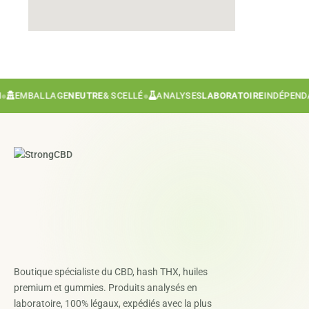
MBALLAGE
NEUTRE
& SCELLÉ
●
ANALYSES
LABORATOIRE
INDÉPENDANT
●
Boutique spécialiste du CBD, hash THX, huiles
premium et gummies. Produits analysés en
laboratoire, 100% légaux, expédiés avec la plus