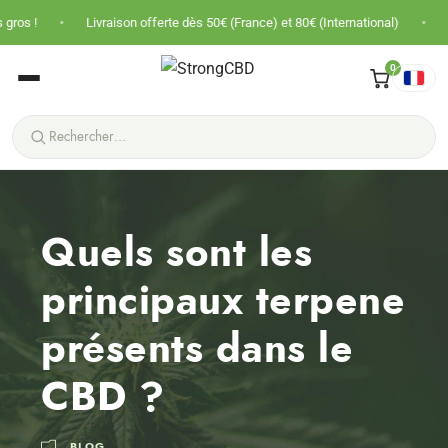
•
Livraison offerte dès 50€ (France) et 80€ (International)
Prix nets · 
0
Quels sont les
principaux terpene
présents dans le
CBD ?
BLOG