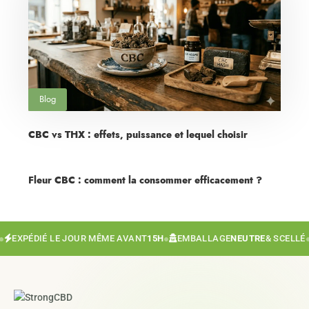
Blog
CBC vs THX : effets, puissance et lequel choisir
Fleur CBC : comment la consommer efficacement ?
EXPÉDIÉ LE JOUR MÊME AVANT
15H
●
EMBALLAGE
NEUTRE
& SCELLÉ
●
A