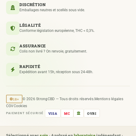
DISCRÉTION
Emballages neutres et scellés sous vide.
LÉGALITÉ
Conforme législation européenne, THC < 0,3%.
ASSURANCE
Colis non livré ? On renvoie, gratuitement.
RAPIDITÉ
Expédition avant 15h, réception sous 24-48h.
18+
© 2026 StrongCBD — Tous droits réservés.
Mentions légales
CGV
Cookies
VISA
MC
OVRI
PAIEMENT SÉCURISÉ
Sélectionné avec
soin
· Analysé en
laboratoire
indépendant ·