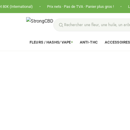
•
•
tional)
Prix nets · Pas de TVA · Panier plus gros !
Livraison offer
FLEURS / HASHS/ VAPE
ANTI-THC
ACCESSOIRE
▾