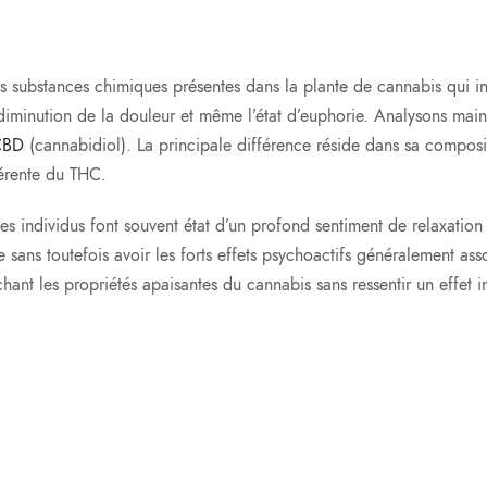
s substances chimiques présentes dans la plante de cannabis qui i
 la diminution de la douleur et même l’état d’euphorie. Analysons ma
CBD
(cannabidiol). La principale différence réside dans sa compo
férente du THC.
es individus font souvent état d’un profond sentiment de relaxation 
sans toutefois avoir les forts effets psychoactifs généralement as
ant les propriétés apaisantes du cannabis sans ressentir un effet 