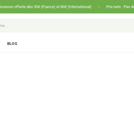
•
te dès 50€ (France) et 80€ (International)
Prix nets · Pas de TVA · Panier
S
BLOG