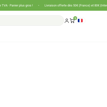
•
 plus gros !
Livraison offerte dès 50€ (France) et 80€ (International)
0