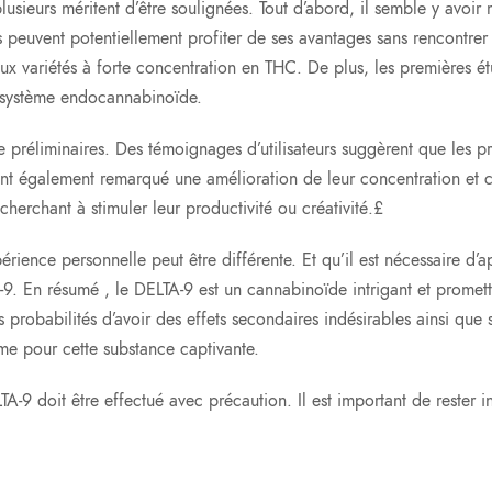
lusieurs méritent d’être soulignées. Tout d’abord, il semble y avoir
s peuvent potentiellement profiter de ses avantages sans rencontrer 
x variétés à forte concentration en THC. De plus, les premières ét
e système endocannabinoïde.
 préliminaires. Des témoignages d’utilisateurs suggèrent que les p
ont également remarqué une amélioration de leur concentration et cla
herchant à stimuler leur productivité ou créativité.£
érience personnelle peut être différente. Et qu’il est nécessaire 
TA-9. En résumé , le DELTA-9 est un cannabinoïde intrigant et prome
 probabilités d’avoir des effets secondaires indésirables ainsi que s
e pour cette substance captivante.
-9 doit être effectué avec précaution. Il est important de rester i