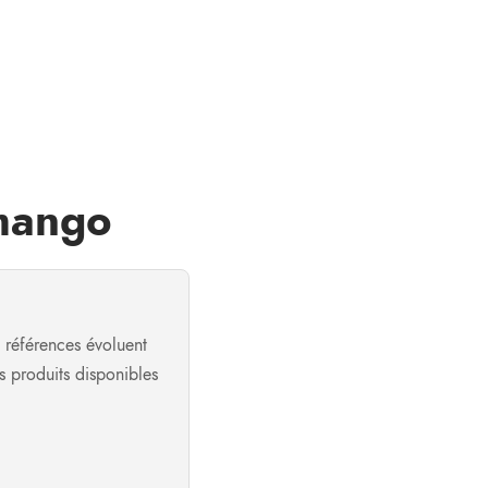
wmango
s références évoluent
os produits disponibles