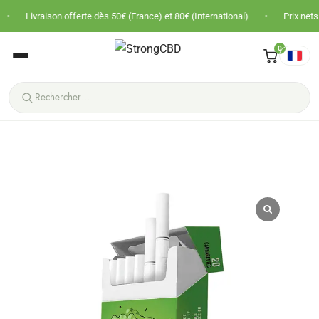
•
raison offerte dès 50€ (France) et 80€ (International)
Prix nets · Pas de 
0