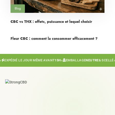
Blog
CBC vs THX : effets, puissance et lequel choisir
Fleur CBC : comment la consommer efficacement ?
EXPÉDIÉ LE JOUR MÊME AVANT
15H
●
EMBALLAGE
NEUTRE
& SCELLÉ
●