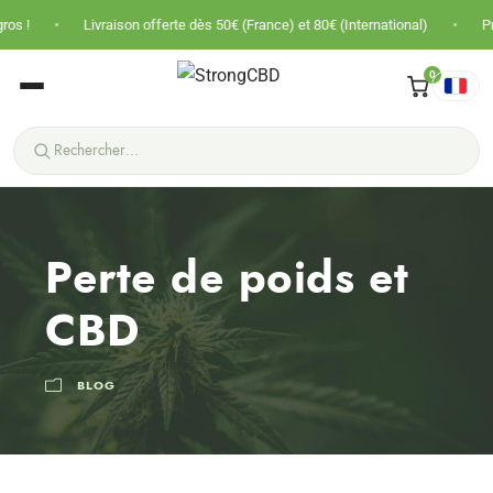
•
Livraison offerte dès 50€ (France) et 80€ (International)
Prix nets ·
0
Perte de poids et
CBD
BLOG