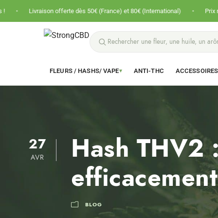
•
raison offerte dès 50€ (France) et 80€ (International)
Prix nets · Pas de 
FLEURS / HASHS/ VAPE
ANTI-THC
ACCESSOIRE
▾
Hash THV2 :
27
AVR
efficacement
BLOG