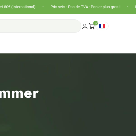
•
•
ational)
Prix nets · Pas de TVA · Panier plus gros !
Livraison offe
0
ommer