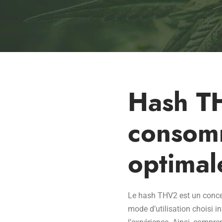
Hash T
consom
optimal
Le hash THV2 est un concen
mode d’utilisation choisi in