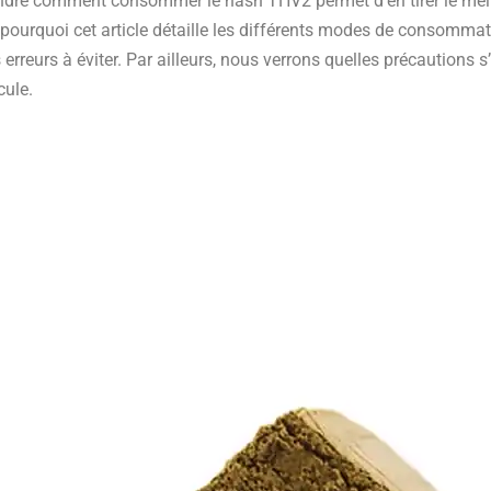
endre comment consommer le hash THV2 permet d’en tirer le meill
 pourquoi cet article détaille les différents modes de consommat
s erreurs à éviter. Par ailleurs, nous verrons quelles précaution
cule.