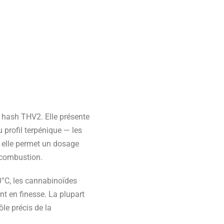
 hash THV2. Elle présente
u profil terpénique — les
 elle permet un dosage
a combustion.
0°C, les cannabinoïdes
nt en finesse. La plupart
ôle précis de la