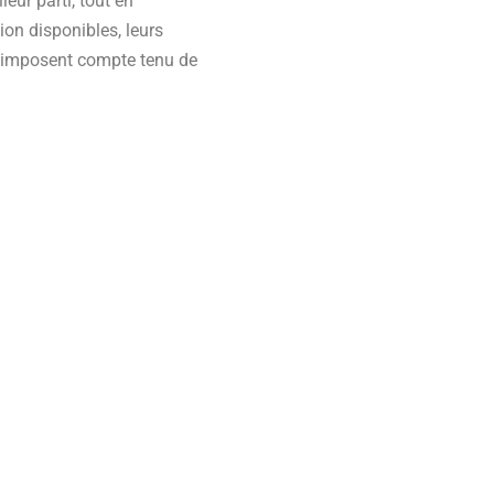
eur parti, tout en
ion disponibles, leurs
s s’imposent compte tenu de