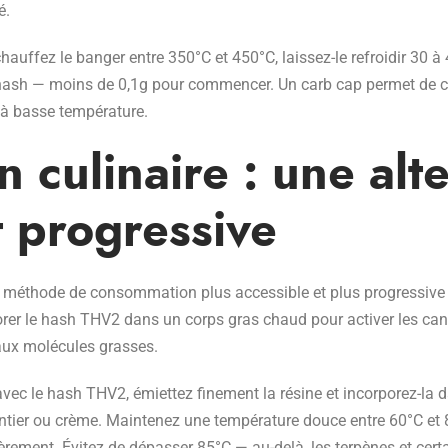
é.
hauffez le banger entre 350°C et 450°C, laissez-le refroidir 30 
ash — moins de 0,1g pour commencer. Un carb cap permet de cont
n à basse température.
n culinaire : une alt
 progressive
ne méthode de consommation plus accessible et plus progressive 
porer le hash THV2 dans un corps gras chaud pour activer les ca
 aux molécules grasses.
avec le hash THV2, émiettez finement la résine et incorporez-la
it entier ou crème. Maintenez une température douce entre 60°C e
èrement. Évitez de dépasser 85°C — au-delà, les terpènes et cer