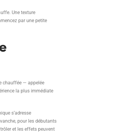
uffe. Une texture
mmencez par une petite
e
ce chauffée — appelée
érience la plus immédiate
nique s’adresse
evanche, pour les débutants
rôler et les effets peuvent