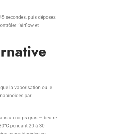
à 45 secondes, puis déposez
rôler l’airflow et
ernative
que la vaporisation ou le
nnabinoïdes par
 dans un corps gras — beurre
t 80°C pendant 20 à 30
tains cannabinoïdes se