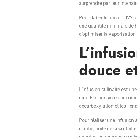
surprendre par leur intensit
Pour daber le hash THV2, c
une quantité minimale de h
d’optimiser la vaporisatio
L’infusio
douce et
L’infusion culinaire est u
dab. Elle consiste à incor
décarboxylation et les lier
Pour réaliser une infusion 
clarifié, huile de coco, la
minutes, en remuant réguli