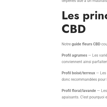
terpènes due à un mauvais
Les prin
CBD
Notre
guide fleurs CBD
couv
Profil agrumes
— Les varié
conviennent ainsi parfait
Profil boisé/terreux
— Les v
donc recommandées pour la
Profil floral/lavande
— Les 
apaisants. C’est pourquoi e