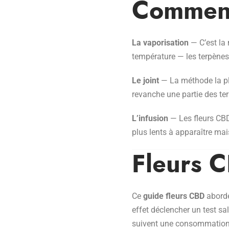
Comment
La vaporisation
— C’est l
température — les terpènes
Le joint
— La méthode la pl
revanche une partie des te
L’infusion
— Les fleurs CBD
plus lents à apparaître mai
Fleurs C
Ce
guide fleurs CBD
aborde
effet déclencher un test sa
suivent une consommation