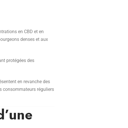
entrations en CBD et en
 bourgeons denses et aux
tant protégées des
résentent en revanche des
es consommateurs réguliers
d’une