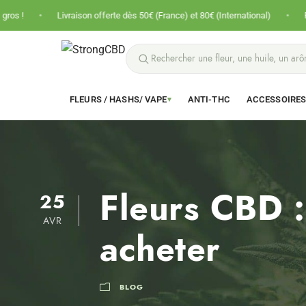
•
ivraison offerte dès 50€ (France) et 80€ (International)
Prix nets · Pas d
FLEURS / HASHS/ VAPE
ANTI-THC
ACCESSOIRE
▾
Fleurs CBD :
25
AVR
acheter
BLOG