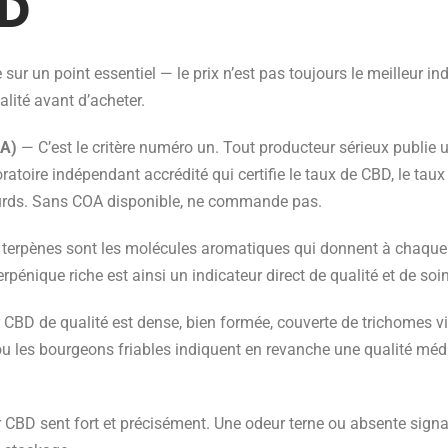
BD
 sur un point essentiel — le prix n’est pas toujours le meilleur ind
alité avant d’acheter.
OA)
— C’est le critère numéro un. Tout producteur sérieux publie 
toire indépendant accrédité qui certifie le taux de CBD, le taux
ourds. Sans COA disponible, ne commande pas.
terpènes sont les molécules aromatiques qui donnent à chaque v
terpénique riche est ainsi un indicateur direct de qualité et de soi
 CBD de qualité est dense, bien formée, couverte de trichomes vi
s ou les bourgeons friables indiquent en revanche une qualité m
 CBD sent fort et précisément. Une odeur terne ou absente sign