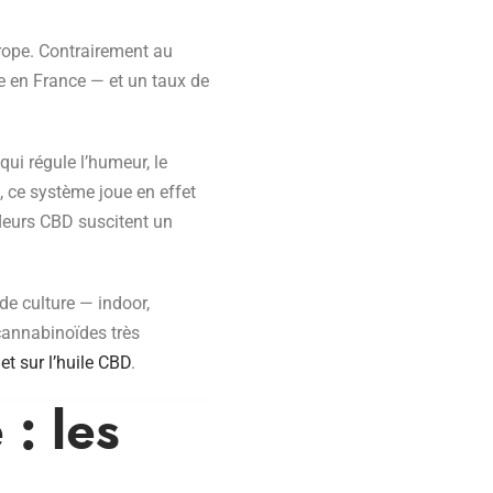
rope. Contrairement au
le en France — et un taux de
i régule l’humeur, le
, ce système joue en effet
fleurs CBD suscitent un
de culture — indoor,
cannabinoïdes très
t sur l’huile CBD
.
: les