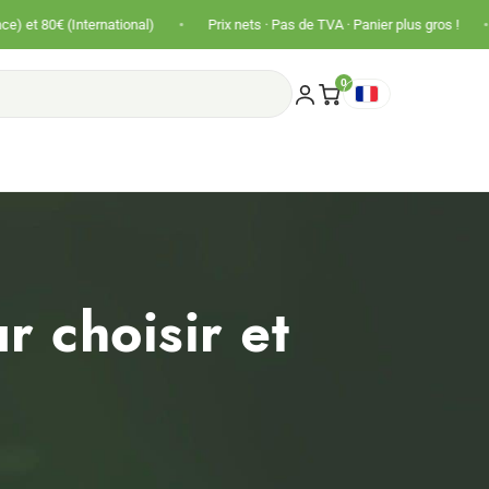
•
•
national)
Prix nets · Pas de TVA · Panier plus gros !
Livraison of
0
 choisir et