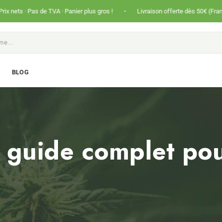
•
e TVA · Panier plus gros !
Livraison offerte dès 50€ (France) et 80€ (Inter
S
BLOG
 guide complet pour