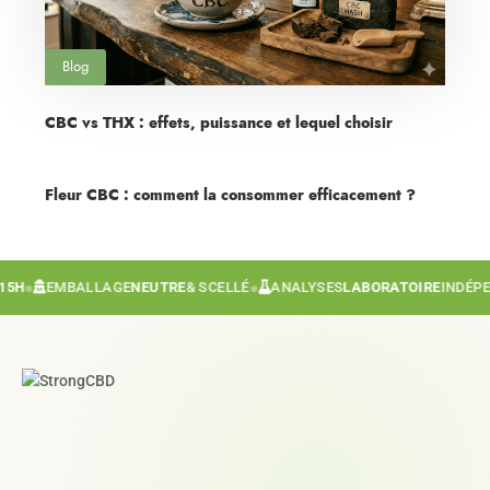
Blog
CBC vs THX : effets, puissance et lequel choisir
Fleur CBC : comment la consommer efficacement ?
●
EMBALLAGE
NEUTRE
& SCELLÉ
●
ANALYSES
LABORATOIRE
INDÉPEND