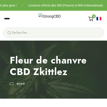
•
•
Livraison offerte dès 50€ (France) et 80€ (International)
Prix ne
0
Fleur de chanvre
CBD Zkittlez
BLOG