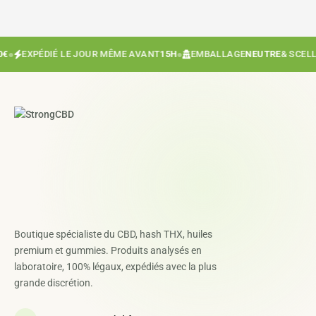
●
EXPÉDIÉ LE JOUR MÊME AVANT
15H
●
EMBALLAGE
NEUTRE
& SCELLÉ
Boutique spécialiste du CBD, hash THX, huiles
premium et gummies. Produits analysés en
laboratoire, 100% légaux, expédiés avec la plus
grande discrétion.