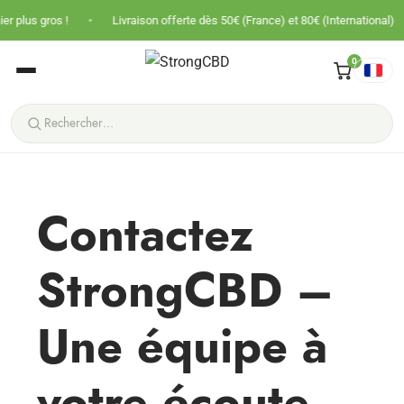
•
•
s gros !
Livraison offerte dès 50€ (France) et 80€ (International)
0
Contactez
StrongCBD –
Une équipe à
votre écoute