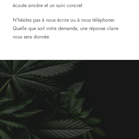
écoute sincère et un suivi concret.
N’hésitez pas à nous écrire ou à nous téléphoner.
Quelle que soit votre demande, une réponse claire
vous sera donnée.
Nous
contacter