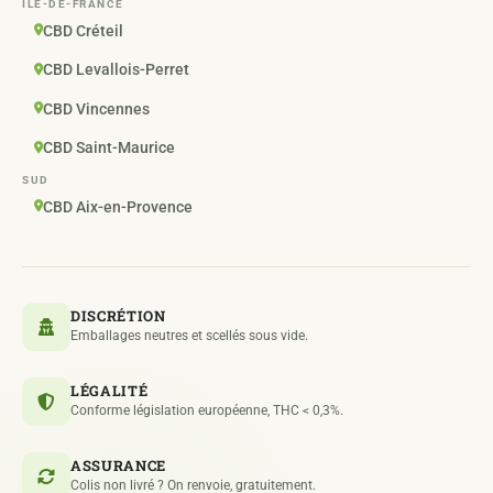
ÎLE-DE-FRANCE
CBD Créteil
CBD Levallois-Perret
CBD Vincennes
CBD Saint-Maurice
SUD
CBD Aix-en-Provence
DISCRÉTION
Emballages neutres et scellés sous vide.
LÉGALITÉ
Conforme législation européenne, THC < 0,3%.
ASSURANCE
Colis non livré ? On renvoie, gratuitement.