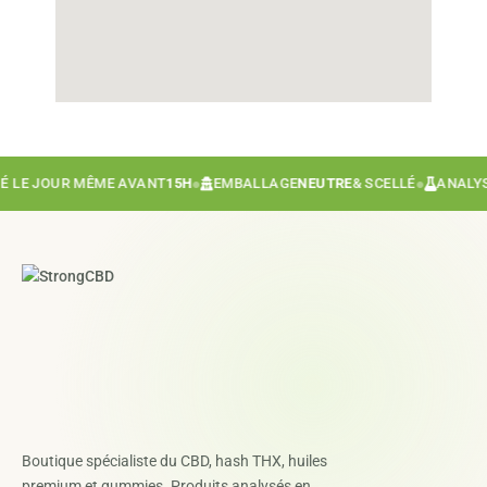
LE JOUR MÊME AVANT
15H
●
EMBALLAGE
NEUTRE
& SCELLÉ
●
ANALYSE
Boutique spécialiste du CBD, hash THX, huiles
premium et gummies. Produits analysés en