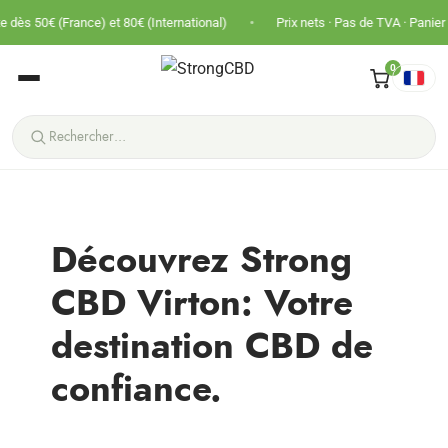
•
€ (France) et 80€ (International)
Prix nets · Pas de TVA · Panier plus gros
0
Découvrez Strong
CBD Virton: Votre
destination CBD de
confiance.