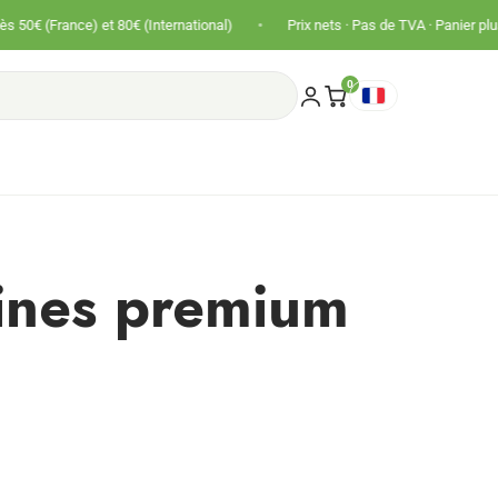
•
nce) et 80€ (International)
Prix nets · Pas de TVA · Panier plus gros !
0
sines premium