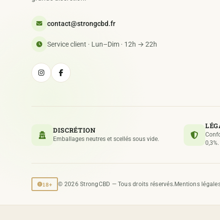
contact@strongcbd.fr
Service client · Lun–Dim · 12h → 22h
LÉG
DISCRÉTION
Confo
Emballages neutres et scellés sous vide.
0,3%.
18+
© 2026 StrongCBD — Tous droits réservés.
Mentions légale