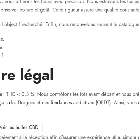
 ; nous affinons les fleurs avec précision. Nous extrayons les huiles
nserver texture et goût. Cette rigueur assure une qualité constante 
 l’objectif recherché. Enfin, nous renouvelons souvent le catalogue p
e.
e.
if.
re légal
se : THC < 0,3 %. Nous contrôlons les lots avant départ et nous prép
nçais des Drogues et des Tendances addictives (OFDT)
. Ainsi, vou
Voir les huiles CBD
ent à la réception afin d’assurer une expérience utile, simple e