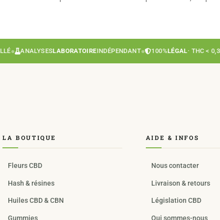
●
ANALYSES
LABORATOIRE
INDÉPENDANT
●
100%
LÉGAL
· THC < 0,3%
●
LA BOUTIQUE
AIDE & INFOS
Fleurs CBD
Nous contacter
Hash & résines
Livraison & retours
Huiles CBD & CBN
Législation CBD
Gummies
Qui sommes-nous