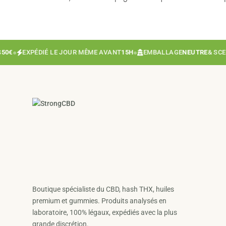
€
●
EXPÉDIÉ LE JOUR MÊME AVANT
15H
●
EMBALLAGE
NEUTRE
& SCELLÉ
Boutique spécialiste du CBD, hash THX, huiles
premium et gummies. Produits analysés en
laboratoire, 100% légaux, expédiés avec la plus
grande discrétion.