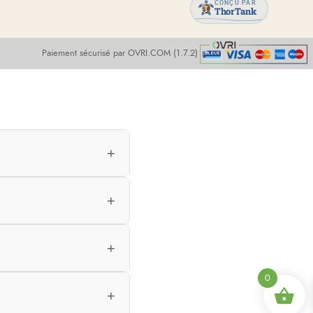
CONÇU PAR
ThorTank
Paiement sécurisé par OVRI.COM (1.7.2)
+
+
+
0
+