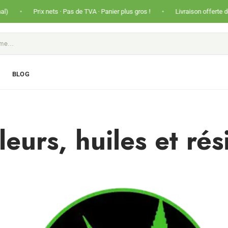
•
Prix nets · Pas de TVA · Panier plus gros !
Livraison offerte dès 50€ (Fra
S
BLOG
eurs, huiles et ré