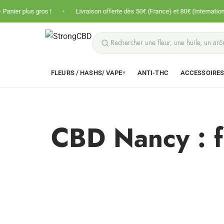
•
•
s gros !
Livraison offerte dès 50€ (France) et 80€ (International)
FLEURS / HASHS/ VAPE
ANTI-THC
ACCESSOIRE
▾
CBD Nancy : fl