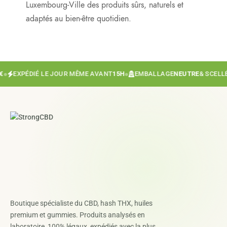
Luxembourg-Ville des produits sûrs, naturels et
adaptés au bien-être quotidien.
●
EXPÉDIÉ LE JOUR MÊME AVANT
15H
●
EMBALLAGE
NEUTRE
& SCELLÉ
●
Boutique spécialiste du CBD, hash THX, huiles
premium et gummies. Produits analysés en
laboratoire, 100% légaux, expédiés avec la plus