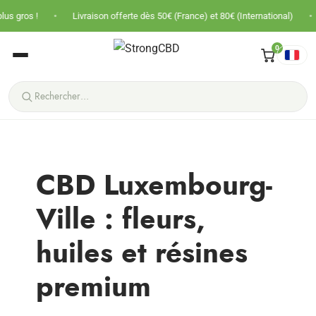
•
•
os !
Livraison offerte dès 50€ (France) et 80€ (International)
Pri
0
CBD Luxembourg-
Ville : fleurs,
huiles et résines
premium