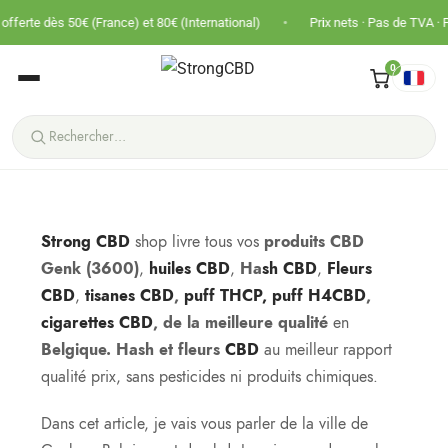
•
 50€ (France) et 80€ (International)
Prix nets · Pas de TVA · Panier plus g
0
Strong CBD
shop livre tous vos
produits CBD
Genk (3600)
,
huiles CBD
,
Ha
sh CBD
,
Fleurs
CBD
,
tisanes CBD
,
puff THCP, puff H4CBD
,
cigarettes CBD
, de la meilleure qualité
en
Belgique.
Hash et fleurs
CBD
au meilleur rapport
qualité prix, sans pesticides ni produits chimiques.
Dans cet article, je vais vous parler de la ville de