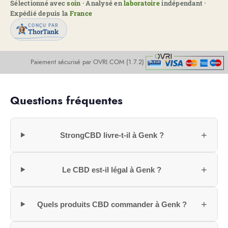
Sélectionné avec
soin
· Analysé en
laboratoire
indépendant ·
Expédié depuis la
France
CONÇU PAR
ThorTank
Paiement sécurisé par OVRI.COM (1.7.2)
Questions fréquentes
+
StrongCBD livre-t-il à Genk ?
+
Le CBD est-il légal à Genk ?
+
Quels produits CBD commander à Genk ?