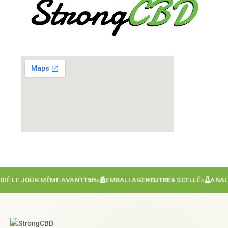
 LE JOUR MÊME AVANT
15H
●
EMBALLAGE
NEUTRE
& SCELLÉ
●
ANALYSE