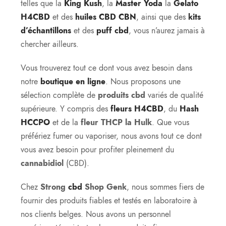
telles que la
King Kush
, la
Master Yoda
la
Gelato
H4CBD
et des
huiles CBD
CBN
, ainsi que des
kits
d’échantillons
et des
puff cbd
, vous n’aurez jamais à
chercher ailleurs.
Vous trouverez tout ce dont vous avez besoin dans
notre
boutique en ligne
. Nous proposons une
sélection complète de
produits cbd
variés de qualité
supérieure. Y compris des
fleurs H4CBD
, du
Hash
HCCPO
et de la
fleur THCP la Hulk
. Que vous
préfériez fumer ou vaporiser, nous avons tout ce dont
vous avez besoin pour profiter pleinement du
cannabidiol
(CBD).
Chez
Strong
cbd
Shop Genk
, nous sommes fiers de
fournir des produits fiables et testés en laboratoire à
nos clients belges. Nous avons un personnel