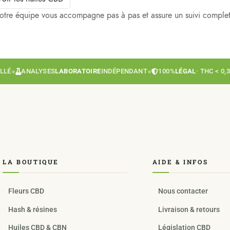
notre équipe vous accompagne pas à pas et assure un suivi complet
●
ANALYSES
LABORATOIRE
INDÉPENDANT
●
100%
LÉGAL
· THC < 0,3%
●
LA BOUTIQUE
AIDE & INFOS
Fleurs CBD
Nous contacter
Hash & résines
Livraison & retours
Huiles CBD & CBN
Législation CBD