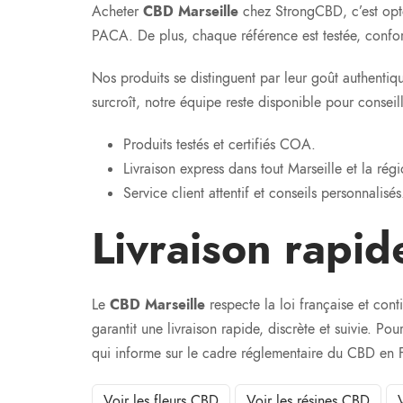
Acheter
CBD Marseille
chez StrongCBD, c’est opte
PACA. De plus, chaque référence est testée, confor
Nos produits se distinguent par leur goût authentiq
surcroît, notre équipe reste disponible pour conse
Produits testés et certifiés COA.
Livraison express dans tout Marseille et la ré
Service client attentif et conseils personnalisés
Livraison rapid
Le
CBD Marseille
respecte la loi française et con
garantit une livraison rapide, discrète et suivie. Pou
qui informe sur le cadre réglementaire du CBD en 
Voir les fleurs CBD
Voir les résines CBD