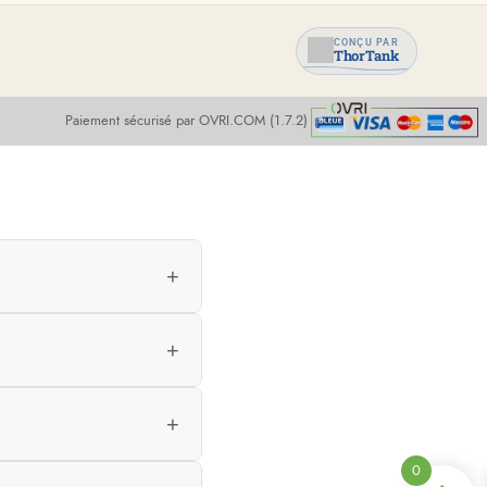
CONÇU PAR
ThorTank
Paiement sécurisé par OVRI.COM (1.7.2)
+
+
+
0