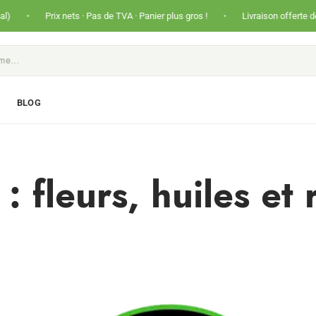
•
Prix nets · Pas de TVA · Panier plus gros !
Livraison offerte dès 50€ (Fra
S
BLOG
: fleurs, huiles et 