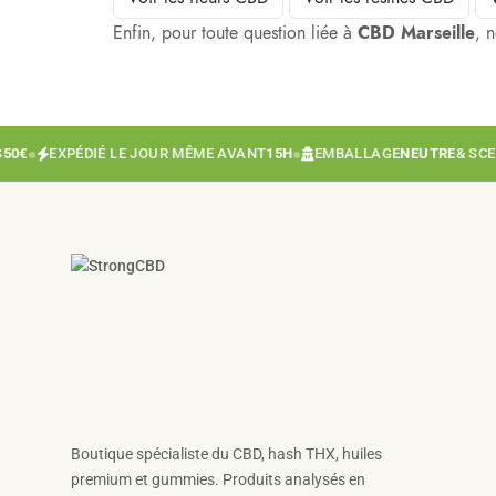
Enfin, pour toute question liée à
CBD Marseille
, 
€
●
EXPÉDIÉ LE JOUR MÊME AVANT
15H
●
EMBALLAGE
NEUTRE
& SCELLÉ
Boutique spécialiste du CBD, hash THX, huiles
premium et gummies. Produits analysés en