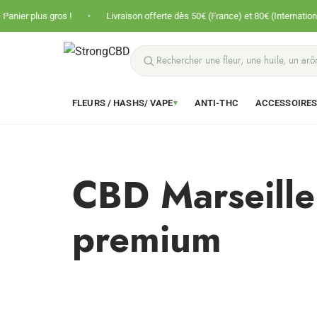
•
•
s gros !
Livraison offerte dès 50€ (France) et 80€ (International)
FLEURS / HASHS/ VAPE
ANTI-THC
ACCESSOIRE
▾
CBD Marseille 
premium