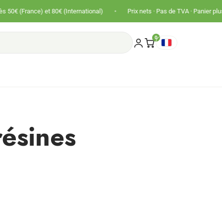
•
nce) et 80€ (International)
Prix nets · Pas de TVA · Panier plus gros !
0
résines