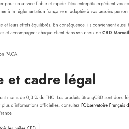
r pour un service fiable et rapide. Nos entrepôts expédient vos c
me à la réglementation française et adaptée à vos besoins personn
ue et leurs effets équilibrés. En conséquence, ils conviennent auss
iller et accompagner chaque client dans son choix de
CBD Marseil
gion PACA.
.
e et cadre légal
tient moins de 0,3 % de THC. Les produits StrongCBD sont donc légau
r plus d’informations officielles, consultez
l’Observatoire Français 
France.
Voir les huiles CBD