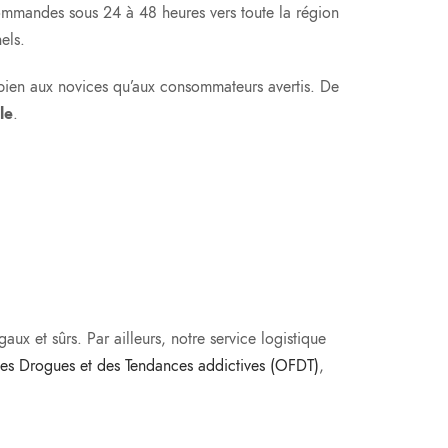
ommandes sous 24 à 48 heures vers toute la région
els.
i bien aux novices qu’aux consommateurs avertis. De
le
.
x et sûrs. Par ailleurs, notre service logistique
des Drogues et des Tendances addictives (OFDT)
,