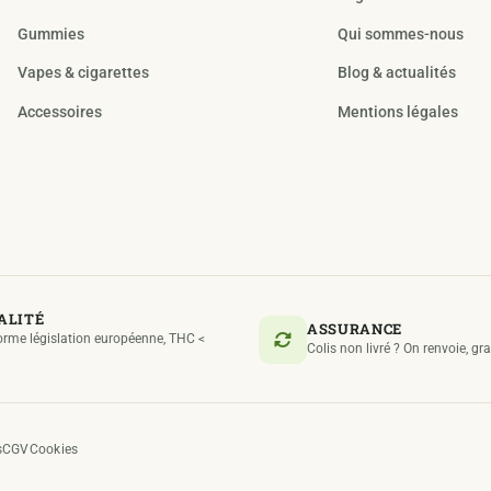
Gummies
Qui sommes-nous
Vapes & cigarettes
Blog & actualités
Accessoires
Mentions légales
ALITÉ
ASSURANCE
rme législation européenne, THC <
Colis non livré ? On renvoie, gr
s
CGV
Cookies