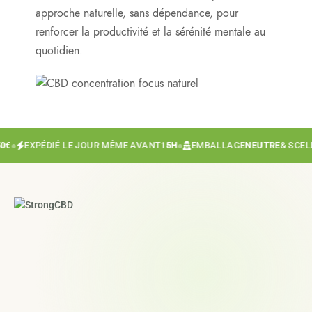
approche naturelle, sans dépendance, pour
renforcer la productivité et la sérénité mentale au
quotidien.
€
●
EXPÉDIÉ LE JOUR MÊME AVANT
15H
●
EMBALLAGE
NEUTRE
& SCELLÉ