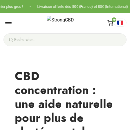
•
•
us gros !
Livraison offerte dès 50€ (France) et 80€ (International)
0
CBD
concentration :
une aide naturelle
pour plus de